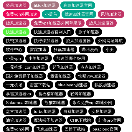
坚果加速器
tiktok加速器
狗急加速器官网
免费vqn外网加速
小蓝鸟
优途加速器官网
风驰加速器
旋风加速器
免费vps加速器外网苹果版
旋风加速度器
快连加速器
快连加速器官网入口
原子加速器
快鸭加速器
快柠檬加速器
旋风加速度器
外网网址导航
软件中心
雷霆加速
狂飙加速器
哔咔漫画
小美
小美vpn
小美加速器
加速器哪个好用
一元机场. com加速器
起飞加速器
点点加速器
国外免费梯子加速器
轰雷加速器
快喵vpv加速器
一元机场
雷霆下载站
bluelayer加速器
蚂蚁加速器
暴雪加速器vp
番石榴加速器
轻蜂加速器
Sakuracat加速器
熊猫加速器
永久免费vqn加速外网
盘古加速器
turbo加速器
白鲸加速器
安易加速器
油管加速器
魔法梯子加速器
CHK下载站
红海pro官网
免费vqn外网
飞兔加速器
巴博下载站
baacloud官网