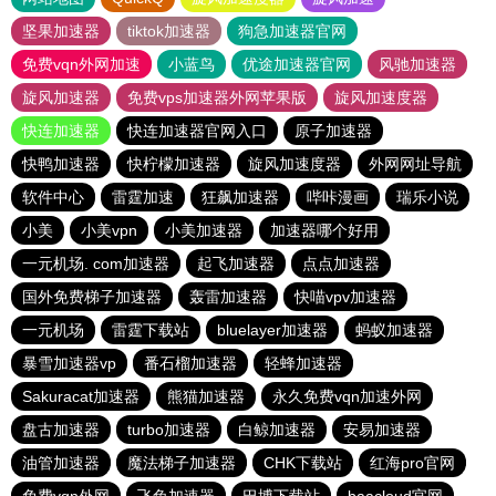
坚果加速器
tiktok加速器
狗急加速器官网
免费vqn外网加速
小蓝鸟
优途加速器官网
风驰加速器
旋风加速器
免费vps加速器外网苹果版
旋风加速度器
快连加速器
快连加速器官网入口
原子加速器
快鸭加速器
快柠檬加速器
旋风加速度器
外网网址导航
软件中心
雷霆加速
狂飙加速器
哔咔漫画
瑞乐小说
小美
小美vpn
小美加速器
加速器哪个好用
一元机场. com加速器
起飞加速器
点点加速器
国外免费梯子加速器
轰雷加速器
快喵vpv加速器
一元机场
雷霆下载站
bluelayer加速器
蚂蚁加速器
暴雪加速器vp
番石榴加速器
轻蜂加速器
Sakuracat加速器
熊猫加速器
永久免费vqn加速外网
盘古加速器
turbo加速器
白鲸加速器
安易加速器
油管加速器
魔法梯子加速器
CHK下载站
红海pro官网