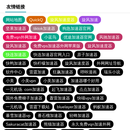
友情链接
网站地图
QuickQ
旋风加速度器
旋风加速
坚果加速器
tiktok加速器
狗急加速器官网
免费vqn外网加速
小蓝鸟
优途加速器官网
风驰加速器
旋风加速器
免费vps加速器外网苹果版
旋风加速度器
快连加速器
快连加速器官网入口
原子加速器
快鸭加速器
快柠檬加速器
旋风加速度器
外网网址导航
软件中心
雷霆加速
狂飙加速器
哔咔漫画
瑞乐小说
小美
小美vpn
小美加速器
加速器哪个好用
一元机场. com加速器
起飞加速器
点点加速器
国外免费梯子加速器
轰雷加速器
快喵vpv加速器
一元机场
雷霆下载站
bluelayer加速器
蚂蚁加速器
暴雪加速器vp
番石榴加速器
轻蜂加速器
Sakuracat加速器
熊猫加速器
永久免费vqn加速外网