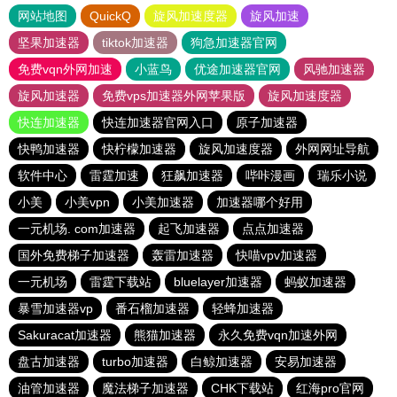
网站地图
QuickQ
旋风加速度器
旋风加速
坚果加速器
tiktok加速器
狗急加速器官网
免费vqn外网加速
小蓝鸟
优途加速器官网
风驰加速器
旋风加速器
免费vps加速器外网苹果版
旋风加速度器
快连加速器
快连加速器官网入口
原子加速器
快鸭加速器
快柠檬加速器
旋风加速度器
外网网址导航
软件中心
雷霆加速
狂飙加速器
哔咔漫画
瑞乐小说
小美
小美vpn
小美加速器
加速器哪个好用
一元机场. com加速器
起飞加速器
点点加速器
国外免费梯子加速器
轰雷加速器
快喵vpv加速器
一元机场
雷霆下载站
bluelayer加速器
蚂蚁加速器
暴雪加速器vp
番石榴加速器
轻蜂加速器
Sakuracat加速器
熊猫加速器
永久免费vqn加速外网
盘古加速器
turbo加速器
白鲸加速器
安易加速器
油管加速器
魔法梯子加速器
CHK下载站
红海pro官网