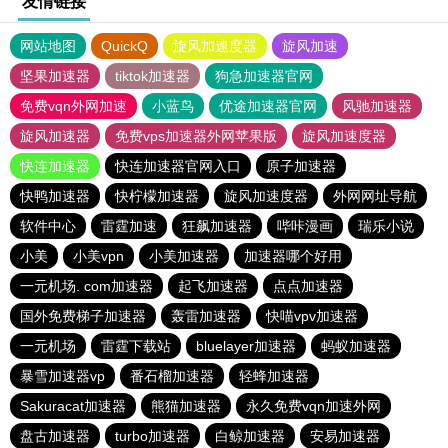
友情链接
网站地图
QuickQ
旋风加速度器
旋风加速
坚果加速器
tiktok加速器
狗急加速器官网
免费vqn外网加速
小蓝鸟
优途加速器官网
风驰加速器
旋风加速器
免费vps加速器外网苹果版
旋风加速度器
快连加速器
快连加速器官网入口
原子加速器
快鸭加速器
快柠檬加速器
旋风加速度器
外网网址导航
软件中心
雷霆加速
狂飙加速器
哔咔漫画
瑞乐小说
小美
小美vpn
小美加速器
加速器哪个好用
一元机场. com加速器
起飞加速器
点点加速器
国外免费梯子加速器
轰雷加速器
快喵vpv加速器
一元机场
雷霆下载站
bluelayer加速器
蚂蚁加速器
暴雪加速器vp
番石榴加速器
轻蜂加速器
Sakuracat加速器
熊猫加速器
永久免费vqn加速外网
盘古加速器
turbo加速器
白鲸加速器
安易加速器