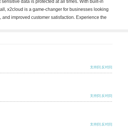
nsitive data is protected at all times. With built-in
erall, x2cloud is a game-changer for businesses looking
s, and improved customer satisfaction. Experience the
支持
[0]
反对
[0]
支持
[0]
反对
[0]
支持
[0]
反对
[0]