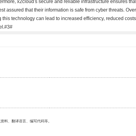
more, x2cloud's secure and reliable infrastructure ensures that se
st assured that their information is safe from cyber threats. Ov
g this technology can lead to increased efficiency, reduced cost
el.#3#
找资料、翻译语言、编写代码等。