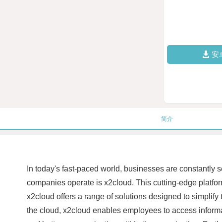
安
简介
In today's fast-paced world, businesses are constantly s
companies operate is x2cloud. This cutting-edge platfor
x2cloud offers a range of solutions designed to simpli
the cloud, x2cloud enables employees to access informati