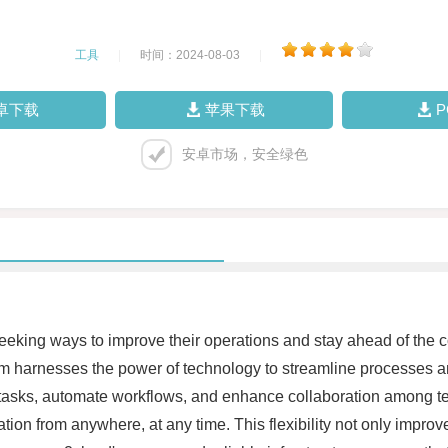
工具
|
时间：2024-08-03
|
卓下载
苹果下载
安卓市场，安全绿色
eeking ways to improve their operations and stay ahead of the c
m harnesses the power of technology to streamline processes and
fy tasks, automate workflows, and enhance collaboration among t
on from anywhere, at any time. This flexibility not only improve