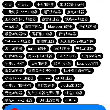
小美
小美vpn
小美加速器
加速器哪个好用
一元机场. com加速器
起飞加速器
点点加速器
国外免费梯子加速器
轰雷加速器
快喵vpv加速器
一元机场
雷霆下载站
bluelayer加速器
蚂蚁加速器
暴雪加速器vp
番石榴加速器
轻蜂加速器
Sakuracat加速器
熊猫加速器
永久免费vqn加速外网
盘古加速器
turbo加速器
白鲸加速器
安易加速器
油管加速器
魔法梯子加速器
CHK下载站
红海pro官网
免费vqn外网
飞兔加速器
巴博下载站
baacloud官网
雷轰加速器
雷霆每天免费2小时
快柠檬加速器官网
小猫咪ciash加速器
outline
gkd加速器
免费vqn加速外网
青柠加速器
pigcha加速器
元链加速器
海外加速器七天试用
速连加速器
极光aurora加速器
tyl加速器官网
outline
雷霆加速免费永久
点点加速器
啊哈加速器
outline