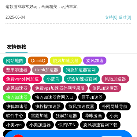
这款游戏非常好玩，画面精美，玩法丰富。
2025-06-04
支持
[0]
反对
[0]
友情链接
网站地图
QuickQ
旋风加速度器
旋风加速
坚果加速器
tiktok加速器
狗急加速器官网
免费vqn外网加速
小蓝鸟
优途加速器官网
风驰加速器
旋风加速器
免费vps加速器外网苹果版
旋风加速度器
快连加速器
快连加速器官网入口
原子加速器
快鸭加速器
快柠檬加速器
旋风加速度器
外网网址导航
软件中心
雷霆加速
狂飙加速器
哔咔漫画
小美
小美vpn
小美加速器
快鸭VPN
旋风加速官网下载
旋风加速官网下载
旋风加速官网下载
旋风加速官网下载