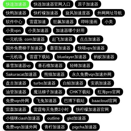
快连加速器
快连加速器官网入口
原子加速器
快鸭加速器
快柠檬加速器
旋风加速度器
外网网址导航
软件中心
雷霆加速
狂飙加速器
哔咔漫画
小美
小美vpn
小美加速器
加速器哪个好用
一元机场. com加速器
起飞加速器
点点加速器
国外免费梯子加速器
轰雷加速器
快喵vpv加速器
一元机场
雷霆下载站
bluelayer加速器
蚂蚁加速器
暴雪加速器vp
番石榴加速器
轻蜂加速器
Sakuracat加速器
熊猫加速器
永久免费vqn加速外网
盘古加速器
turbo加速器
白鲸加速器
安易加速器
油管加速器
魔法梯子加速器
CHK下载站
红海pro官网
免费vqn外网
飞兔加速器
巴博下载站
baacloud官网
雷轰加速器
雷霆每天免费2小时
快柠檬加速器官网
小猫咪ciash加速器
outline
gkd加速器
免费vqn加速外网
青柠加速器
pigcha加速器