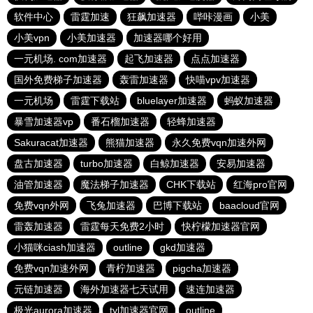
软件中心
雷霆加速
狂飙加速器
哔咔漫画
小美
小美vpn
小美加速器
加速器哪个好用
一元机场. com加速器
起飞加速器
点点加速器
国外免费梯子加速器
轰雷加速器
快喵vpv加速器
一元机场
雷霆下载站
bluelayer加速器
蚂蚁加速器
暴雪加速器vp
番石榴加速器
轻蜂加速器
Sakuracat加速器
熊猫加速器
永久免费vqn加速外网
盘古加速器
turbo加速器
白鲸加速器
安易加速器
油管加速器
魔法梯子加速器
CHK下载站
红海pro官网
免费vqn外网
飞兔加速器
巴博下载站
baacloud官网
雷轰加速器
雷霆每天免费2小时
快柠檬加速器官网
小猫咪ciash加速器
outline
gkd加速器
免费vqn加速外网
青柠加速器
pigcha加速器
元链加速器
海外加速器七天试用
速连加速器
极光aurora加速器
tyl加速器官网
outline