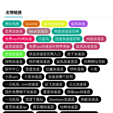
友情链接
网站地图
QuickQ
旋风加速度器
旋风加速
坚果加速器
tiktok加速器
狗急加速器官网
免费vqn外网加速
小蓝鸟
优途加速器官网
风驰加速器
旋风加速器
免费vps加速器外网苹果版
旋风加速度器
快连加速器
快连加速器官网入口
原子加速器
快鸭加速器
快柠檬加速器
旋风加速度器
外网网址导航
软件中心
雷霆加速
狂飙加速器
哔咔漫画
小美
小美vpn
小美加速器
加速器哪个好用
一元机场. com加速器
起飞加速器
点点加速器
国外免费梯子加速器
轰雷加速器
快喵vpv加速器
一元机场
雷霆下载站
bluelayer加速器
蚂蚁加速器
暴雪加速器vp
番石榴加速器
轻蜂加速器