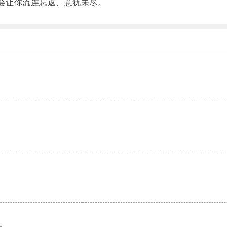
会让你流连忘返、意犹未尽。
。
。