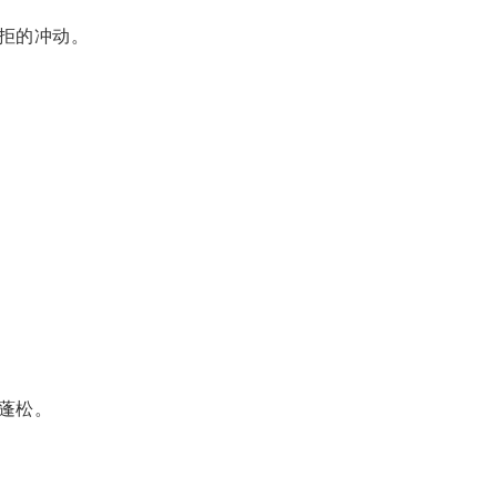
拒的冲动。
蓬松。