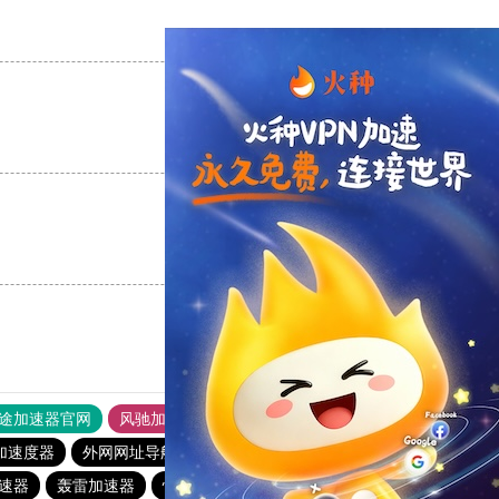
支持
[0]
反对
[0]
支持
[0]
反对
[0]
支持
[0]
反对
[0]
途加速器官网
风驰加速器
旋风加速器
加速度器
外网网址导航
软件中心
雷霆加速
狂飙加速器
速器
轰雷加速器
快喵vpv加速器
一元机场
雷霆下载站