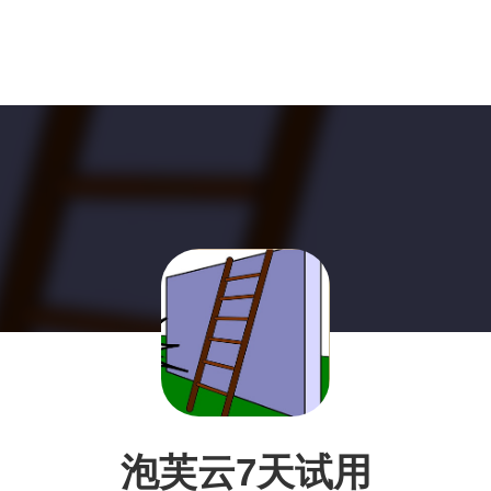
泡芙云7天试用