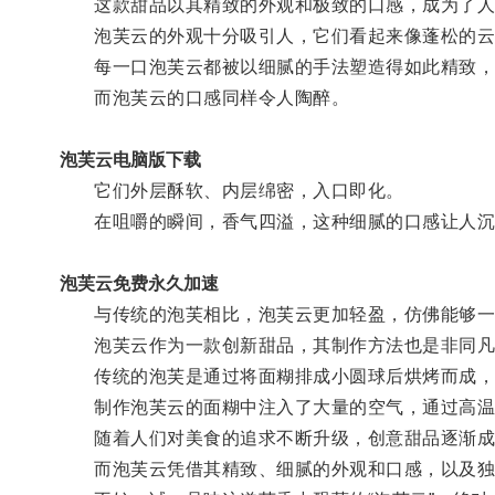
这款甜品以其精致的外观和极致的口感，成为了人
泡芙云的外观十分吸引人，它们看起来像蓬松的云朵
每一口泡芙云都被以细腻的手法塑造得如此精致，
而泡芙云的口感同样令人陶醉。
泡芙云电脑版下载
它们外层酥软、内层绵密，入口即化。
在咀嚼的瞬间，香气四溢，这种细腻的口感让人沉
泡芙云免费永久加速
与传统的泡芙相比，泡芙云更加轻盈，仿佛能够一
泡芙云作为一款创新甜品，其制作方法也是非同凡
传统的泡芙是通过将面糊排成小圆球后烘烤而成，
制作泡芙云的面糊中注入了大量的空气，通过高温烘
随着人们对美食的追求不断升级，创意甜品逐渐成
而泡芙云凭借其精致、细腻的外观和口感，以及独