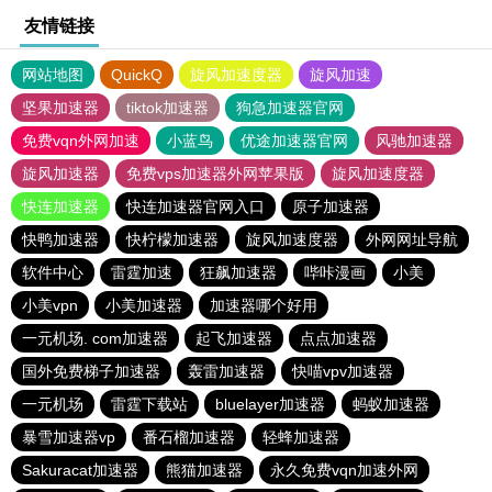
友情链接
网站地图
QuickQ
旋风加速度器
旋风加速
坚果加速器
tiktok加速器
狗急加速器官网
免费vqn外网加速
小蓝鸟
优途加速器官网
风驰加速器
旋风加速器
免费vps加速器外网苹果版
旋风加速度器
快连加速器
快连加速器官网入口
原子加速器
快鸭加速器
快柠檬加速器
旋风加速度器
外网网址导航
软件中心
雷霆加速
狂飙加速器
哔咔漫画
小美
小美vpn
小美加速器
加速器哪个好用
一元机场. com加速器
起飞加速器
点点加速器
国外免费梯子加速器
轰雷加速器
快喵vpv加速器
一元机场
雷霆下载站
bluelayer加速器
蚂蚁加速器
暴雪加速器vp
番石榴加速器
轻蜂加速器
Sakuracat加速器
熊猫加速器
永久免费vqn加速外网