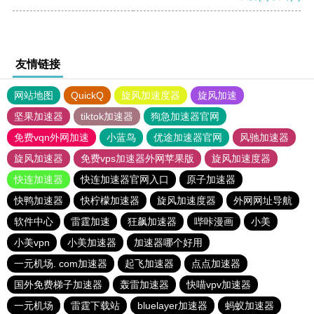
友情链接
网站地图
QuickQ
旋风加速度器
旋风加速
坚果加速器
tiktok加速器
狗急加速器官网
免费vqn外网加速
小蓝鸟
优途加速器官网
风驰加速器
旋风加速器
免费vps加速器外网苹果版
旋风加速度器
快连加速器
快连加速器官网入口
原子加速器
快鸭加速器
快柠檬加速器
旋风加速度器
外网网址导航
软件中心
雷霆加速
狂飙加速器
哔咔漫画
小美
小美vpn
小美加速器
加速器哪个好用
一元机场. com加速器
起飞加速器
点点加速器
国外免费梯子加速器
轰雷加速器
快喵vpv加速器
一元机场
雷霆下载站
bluelayer加速器
蚂蚁加速器