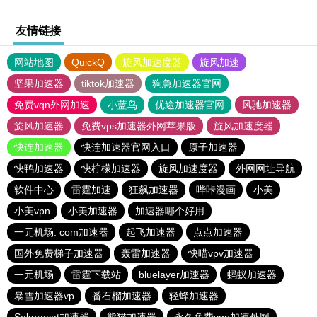
友情链接
网站地图
QuickQ
旋风加速度器
旋风加速
坚果加速器
tiktok加速器
狗急加速器官网
免费vqn外网加速
小蓝鸟
优途加速器官网
风驰加速器
旋风加速器
免费vps加速器外网苹果版
旋风加速度器
快连加速器
快连加速器官网入口
原子加速器
快鸭加速器
快柠檬加速器
旋风加速度器
外网网址导航
软件中心
雷霆加速
狂飙加速器
哔咔漫画
小美
小美vpn
小美加速器
加速器哪个好用
一元机场. com加速器
起飞加速器
点点加速器
国外免费梯子加速器
轰雷加速器
快喵vpv加速器
一元机场
雷霆下载站
bluelayer加速器
蚂蚁加速器
暴雪加速器vp
番石榴加速器
轻蜂加速器