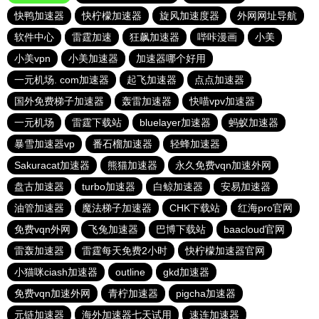
快鸭加速器
快柠檬加速器
旋风加速度器
外网网址导航
软件中心
雷霆加速
狂飙加速器
哔咔漫画
小美
小美vpn
小美加速器
加速器哪个好用
一元机场. com加速器
起飞加速器
点点加速器
国外免费梯子加速器
轰雷加速器
快喵vpv加速器
一元机场
雷霆下载站
bluelayer加速器
蚂蚁加速器
暴雪加速器vp
番石榴加速器
轻蜂加速器
Sakuracat加速器
熊猫加速器
永久免费vqn加速外网
盘古加速器
turbo加速器
白鲸加速器
安易加速器
油管加速器
魔法梯子加速器
CHK下载站
红海pro官网
免费vqn外网
飞兔加速器
巴博下载站
baacloud官网
雷轰加速器
雷霆每天免费2小时
快柠檬加速器官网
小猫咪ciash加速器
outline
gkd加速器
免费vqn加速外网
青柠加速器
pigcha加速器
元链加速器
海外加速器七天试用
速连加速器