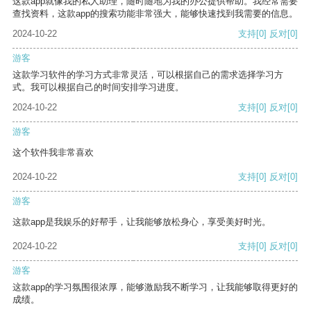
这款app就像我的私人助理，随时随地为我的办公提供帮助。我经常需要
查找资料，这款app的搜索功能非常强大，能够快速找到我需要的信息。
2024-10-22
支持
[0]
反对
[0]
游客
这款学习软件的学习方式非常灵活，可以根据自己的需求选择学习方
式。我可以根据自己的时间安排学习进度。
2024-10-22
支持
[0]
反对
[0]
游客
这个软件我非常喜欢
2024-10-22
支持
[0]
反对
[0]
游客
这款app是我娱乐的好帮手，让我能够放松身心，享受美好时光。
2024-10-22
支持
[0]
反对
[0]
游客
这款app的学习氛围很浓厚，能够激励我不断学习，让我能够取得更好的
成绩。