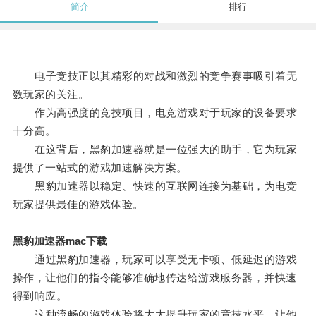
简介
排行
电子竞技正以其精彩的对战和激烈的竞争赛事吸引着无
数玩家的关注。
作为高强度的竞技项目，电竞游戏对于玩家的设备要求
十分高。
在这背后，黑豹加速器就是一位强大的助手，它为玩家
提供了一站式的游戏加速解决方案。
黑豹加速器以稳定、快速的互联网连接为基础，为电竞
玩家提供最佳的游戏体验。
黑豹加速器mac下载
通过黑豹加速器，玩家可以享受无卡顿、低延迟的游戏
操作，让他们的指令能够准确地传达给游戏服务器，并快速
得到响应。
这种流畅的游戏体验将大大提升玩家的竞技水平，让他