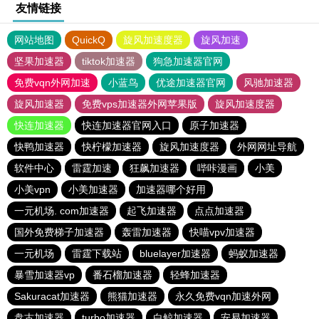
友情链接
网站地图
QuickQ
旋风加速度器
旋风加速
坚果加速器
tiktok加速器
狗急加速器官网
免费vqn外网加速
小蓝鸟
优途加速器官网
风驰加速器
旋风加速器
免费vps加速器外网苹果版
旋风加速度器
快连加速器
快连加速器官网入口
原子加速器
快鸭加速器
快柠檬加速器
旋风加速度器
外网网址导航
软件中心
雷霆加速
狂飙加速器
哔咔漫画
小美
小美vpn
小美加速器
加速器哪个好用
一元机场. com加速器
起飞加速器
点点加速器
国外免费梯子加速器
轰雷加速器
快喵vpv加速器
一元机场
雷霆下载站
bluelayer加速器
蚂蚁加速器
暴雪加速器vp
番石榴加速器
轻蜂加速器
Sakuracat加速器
熊猫加速器
永久免费vqn加速外网
盘古加速器
turbo加速器
白鲸加速器
安易加速器