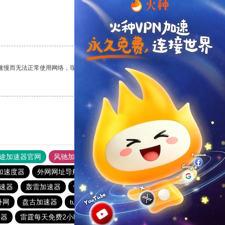
支持
[0]
反对
[0]
速慢而无法正常使用网络，现在有了这个app，我再也不用担心了。
支持
[0]
反对
[0]
途加速器官网
风驰加速器
旋风加速器
加速度器
外网网址导航
软件中心
雷霆加速
狂飙加速器
速器
轰雷加速器
快喵vpv加速器
一元机场
雷霆下载站
外网
盘古加速器
turbo加速器
白鲸加速器
安易加速器
速器
雷霆每天免费2小时
快柠檬加速器官网