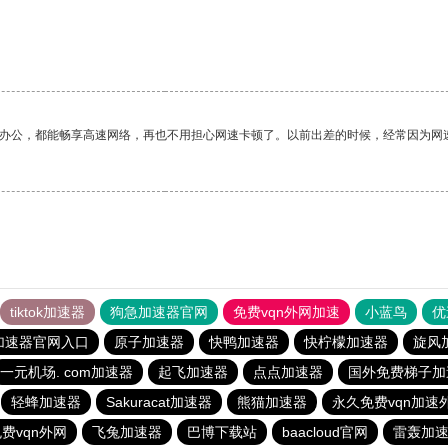
作办公，都能畅享高速网络，再也不用担心网速卡顿了。以前出差的时候，经常因为网
tiktok加速器
狗急加速器官网
免费vqn外网加速
小蓝鸟
优
加速器官网入口
原子加速器
快鸭加速器
快柠檬加速器
旋风
一元机场. com加速器
起飞加速器
点点加速器
国外免费梯子加
轻蜂加速器
Sakuracat加速器
熊猫加速器
永久免费vqn加速
费vqn外网
飞兔加速器
巴博下载站
baacloud官网
雷轰加