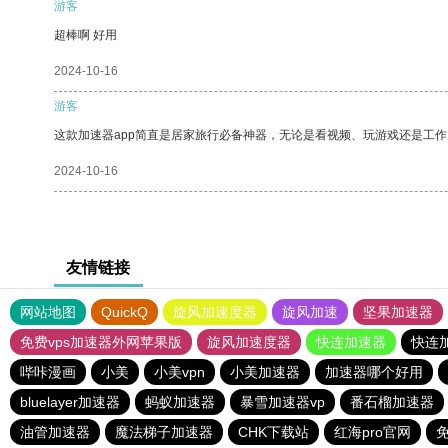
游客
超棒啊 好用
2024-10-16
游客
这款加速器app简直是居家旅行必备神器，无论是看视频、玩游戏还是工
2024-10-16
友情链接
网站地图
QuickQ
旋风加速度器
旋风加速
坚果加速器
免费vps加速器外网苹果版
旋风加速度器
快连加速器
快连
哔咔漫画
小美
小美vpn
小美加速器
加速器哪个好用
bluelayer加速器
蚂蚁加速器
暴雪加速器vp
番石榴加速器
油管加速器
魔法梯子加速器
CHK下载站
红海pro官网
免