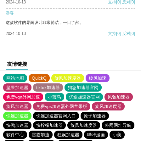
2024-10-13
支持
[0]
反对
[0]
游客
这款软件的界面设计非常简洁，一目了然。
2024-10-13
支持
[0]
反对
[0]
友情链接
网站地图
QuickQ
旋风加速度器
旋风加速
坚果加速器
tiktok加速器
狗急加速器官网
免费vqn外网加速
小蓝鸟
优途加速器官网
风驰加速器
旋风加速器
免费vps加速器外网苹果版
旋风加速度器
快连加速器
快连加速器官网入口
原子加速器
快鸭加速器
快柠檬加速器
旋风加速度器
外网网址导航
软件中心
雷霆加速
狂飙加速器
哔咔漫画
小美