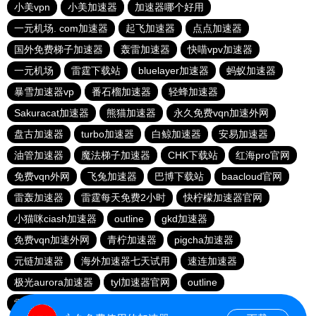
小美vpn
小美加速器
加速器哪个好用
一元机场. com加速器
起飞加速器
点点加速器
国外免费梯子加速器
轰雷加速器
快喵vpv加速器
一元机场
雷霆下载站
bluelayer加速器
蚂蚁加速器
暴雪加速器vp
番石榴加速器
轻蜂加速器
Sakuracat加速器
熊猫加速器
永久免费vqn加速外网
盘古加速器
turbo加速器
白鲸加速器
安易加速器
油管加速器
魔法梯子加速器
CHK下载站
红海pro官网
免费vqn外网
飞兔加速器
巴博下载站
baacloud官网
雷轰加速器
雷霆每天免费2小时
快柠檬加速器官网
小猫咪ciash加速器
outline
gkd加速器
免费vqn加速外网
青柠加速器
pigcha加速器
元链加速器
海外加速器七天试用
速连加速器
极光aurora加速器
tyl加速器官网
outline
雷霆加速免费永久
点点加速器
啊哈加速器
outline