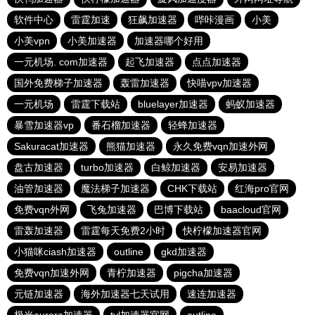
软件中心
雷霆加速
狂飙加速器
哔咔漫画
小美
小美vpn
小美加速器
加速器哪个好用
一元机场. com加速器
起飞加速器
点点加速器
国外免费梯子加速器
轰雷加速器
快喵vpv加速器
一元机场
雷霆下载站
bluelayer加速器
蚂蚁加速器
暴雪加速器vp
番石榴加速器
轻蜂加速器
Sakuracat加速器
熊猫加速器
永久免费vqn加速外网
盘古加速器
turbo加速器
白鲸加速器
安易加速器
油管加速器
魔法梯子加速器
CHK下载站
红海pro官网
免费vqn外网
飞兔加速器
巴博下载站
baacloud官网
雷轰加速器
雷霆每天免费2小时
快柠檬加速器官网
小猫咪ciash加速器
outline
gkd加速器
免费vqn加速外网
青柠加速器
pigcha加速器
元链加速器
海外加速器七天试用
速连加速器