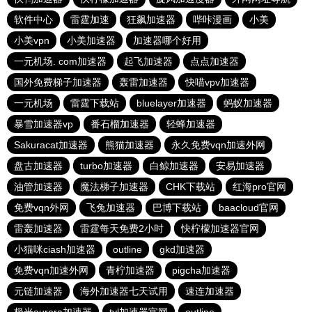
软件中心
雷霆加速
狂飙加速器
哔咔漫画
小美
小美vpn
小美加速器
加速器哪个好用
一元机场. com加速器
起飞加速器
点点加速器
国外免费梯子加速器
轰雷加速器
快喵vpv加速器
一元机场
雷霆下载站
bluelayer加速器
蚂蚁加速器
暴雪加速器vp
番石榴加速器
轻蜂加速器
Sakuracat加速器
熊猫加速器
永久免费vqn加速外网
盘古加速器
turbo加速器
白鲸加速器
安易加速器
油管加速器
魔法梯子加速器
CHK下载站
红海pro官网
免费vqn外网
飞兔加速器
巴博下载站
baacloud官网
雷轰加速器
雷霆每天免费2小时
快柠檬加速器官网
小猫咪ciash加速器
outline
gkd加速器
免费vqn加速外网
青柠加速器
pigcha加速器
元链加速器
海外加速器七天试用
速连加速器