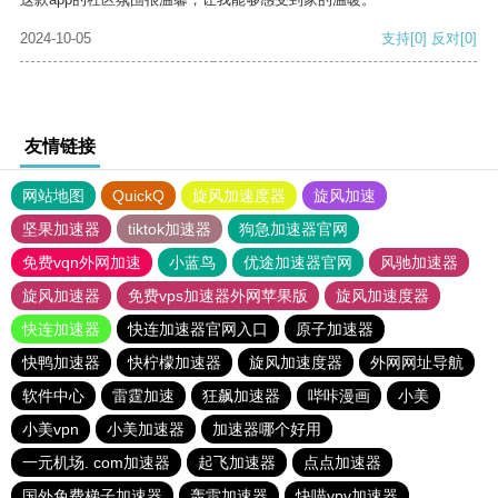
2024-10-05
支持
[0]
反对
[0]
友情链接
网站地图
QuickQ
旋风加速度器
旋风加速
坚果加速器
tiktok加速器
狗急加速器官网
免费vqn外网加速
小蓝鸟
优途加速器官网
风驰加速器
旋风加速器
免费vps加速器外网苹果版
旋风加速度器
快连加速器
快连加速器官网入口
原子加速器
快鸭加速器
快柠檬加速器
旋风加速度器
外网网址导航
软件中心
雷霆加速
狂飙加速器
哔咔漫画
小美
小美vpn
小美加速器
加速器哪个好用
一元机场. com加速器
起飞加速器
点点加速器
国外免费梯子加速器
轰雷加速器
快喵vpv加速器