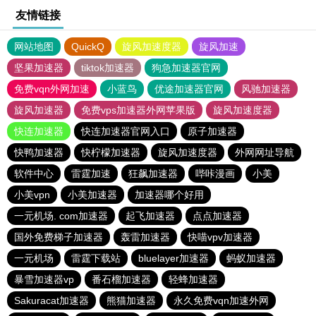
友情链接
网站地图
QuickQ
旋风加速度器
旋风加速
坚果加速器
tiktok加速器
狗急加速器官网
免费vqn外网加速
小蓝鸟
优途加速器官网
风驰加速器
旋风加速器
免费vps加速器外网苹果版
旋风加速度器
快连加速器
快连加速器官网入口
原子加速器
快鸭加速器
快柠檬加速器
旋风加速度器
外网网址导航
软件中心
雷霆加速
狂飙加速器
哔咔漫画
小美
小美vpn
小美加速器
加速器哪个好用
一元机场. com加速器
起飞加速器
点点加速器
国外免费梯子加速器
轰雷加速器
快喵vpv加速器
一元机场
雷霆下载站
bluelayer加速器
蚂蚁加速器
暴雪加速器vp
番石榴加速器
轻蜂加速器
Sakuracat加速器
熊猫加速器
永久免费vqn加速外网