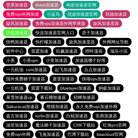
坚果加速器
tiktok加速器
狗急加速器官网
免费vqn外网加速
小蓝鸟
优途加速器官网
风驰加速器
旋风加速器
免费vps加速器外网苹果版
旋风加速度器
快连加速器
快连加速器官网入口
原子加速器
快鸭加速器
快柠檬加速器
旋风加速度器
外网网址导航
软件中心
雷霆加速
狂飙加速器
哔咔漫画
瑞乐小说
小美
小美vpn
小美加速器
加速器哪个好用
一元机场. com加速器
起飞加速器
点点加速器
国外免费梯子加速器
轰雷加速器
快喵vpv加速器
一元机场
雷霆下载站
bluelayer加速器
蚂蚁加速器
暴雪加速器vp
番石榴加速器
轻蜂加速器
Sakuracat加速器
熊猫加速器
永久免费vqn加速外网
盘古加速器
turbo加速器
白鲸加速器
安易加速器
油管加速器
魔法梯子加速器
CHK下载站
红海pro官网
免费vqn外网
飞兔加速器
巴博下载站
baacloud官网