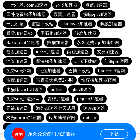
一元机场. com加速器
起飞加速器
点点加速器
国外免费梯子加速器
轰雷加速器
快喵vpv加速器
一元机场
雷霆下载站
bluelayer加速器
蚂蚁加速器
暴雪加速器vp
番石榴加速器
轻蜂加速器
Sakuracat加速器
熊猫加速器
永久免费vqn加速外网
盘古加速器
turbo加速器
白鲸加速器
安易加速器
油管加速器
魔法梯子加速器
CHK下载站
红海pro官网
免费vqn外网
飞兔加速器
巴博下载站
baacloud官网
雷轰加速器
雷霆每天免费2小时
快柠檬加速器官网
小猫咪ciash加速器
outline
gkd加速器
免费vqn加速外网
青柠加速器
pigcha加速器
元链加速器
海外加速器七天试用
速连加速器
极光aurora加速器
tyl加速器官网
outline
雷霆加速免费永久
点点加速器
啊哈加速器
outline
永久免费使用的加速器
下载