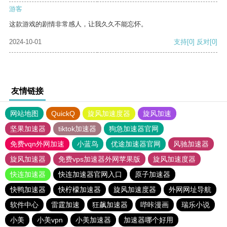
游客
这款游戏的剧情非常感人，让我久久不能忘怀。
2024-10-01
支持
[0]
反对
[0]
友情链接
网站地图
QuickQ
旋风加速度器
旋风加速
坚果加速器
tiktok加速器
狗急加速器官网
免费vqn外网加速
小蓝鸟
优途加速器官网
风驰加速器
旋风加速器
免费vps加速器外网苹果版
旋风加速度器
快连加速器
快连加速器官网入口
原子加速器
快鸭加速器
快柠檬加速器
旋风加速度器
外网网址导航
软件中心
雷霆加速
狂飙加速器
哔咔漫画
瑞乐小说
小美
小美vpn
小美加速器
加速器哪个好用