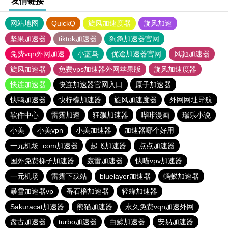
友情链接
网站地图
QuickQ
旋风加速度器
旋风加速
坚果加速器
tiktok加速器
狗急加速器官网
免费vqn外网加速
小蓝鸟
优途加速器官网
风驰加速器
旋风加速器
免费vps加速器外网苹果版
旋风加速度器
快连加速器
快连加速器官网入口
原子加速器
快鸭加速器
快柠檬加速器
旋风加速度器
外网网址导航
软件中心
雷霆加速
狂飙加速器
哔咔漫画
瑞乐小说
小美
小美vpn
小美加速器
加速器哪个好用
一元机场. com加速器
起飞加速器
点点加速器
国外免费梯子加速器
轰雷加速器
快喵vpv加速器
一元机场
雷霆下载站
bluelayer加速器
蚂蚁加速器
暴雪加速器vp
番石榴加速器
轻蜂加速器
Sakuracat加速器
熊猫加速器
永久免费vqn加速外网
盘古加速器
turbo加速器
白鲸加速器
安易加速器