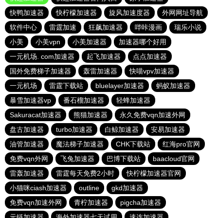
快鸭加速器
快柠檬加速器
旋风加速度器
外网网址导航
软件中心
雷霆加速
狂飙加速器
哔咔漫画
瑞乐小说
小美
小美vpn
小美加速器
加速器哪个好用
一元机场. com加速器
起飞加速器
点点加速器
国外免费梯子加速器
轰雷加速器
快喵vpv加速器
一元机场
雷霆下载站
bluelayer加速器
蚂蚁加速器
暴雪加速器vp
番石榴加速器
轻蜂加速器
Sakuracat加速器
熊猫加速器
永久免费vqn加速外网
盘古加速器
turbo加速器
白鲸加速器
安易加速器
油管加速器
魔法梯子加速器
CHK下载站
红海pro官网
免费vqn外网
飞兔加速器
巴博下载站
baacloud官网
雷轰加速器
雷霆每天免费2小时
快柠檬加速器官网
小猫咪ciash加速器
outline
gkd加速器
免费vqn加速外网
青柠加速器
pigcha加速器
元链加速器
海外加速器七天试用
速连加速器