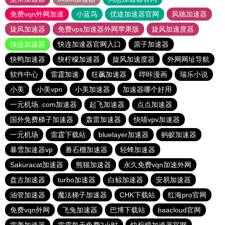
免费vqn外网加速
小蓝鸟
优途加速器官网
风驰加速器
旋风加速器
免费vps加速器外网苹果版
旋风加速度器
快连加速器
快连加速器官网入口
原子加速器
快鸭加速器
快柠檬加速器
旋风加速度器
外网网址导航
软件中心
雷霆加速
狂飙加速器
哔咔漫画
瑞乐小说
小美
小美vpn
小美加速器
加速器哪个好用
一元机场. com加速器
起飞加速器
点点加速器
国外免费梯子加速器
轰雷加速器
快喵vpv加速器
一元机场
雷霆下载站
bluelayer加速器
蚂蚁加速器
暴雪加速器vp
番石榴加速器
轻蜂加速器
Sakuracat加速器
熊猫加速器
永久免费vqn加速外网
盘古加速器
turbo加速器
白鲸加速器
安易加速器
油管加速器
魔法梯子加速器
CHK下载站
红海pro官网
免费vqn外网
飞兔加速器
巴博下载站
baacloud官网