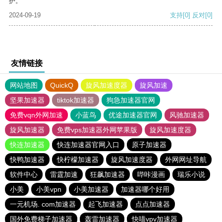
护。
2024-09-19
支持
[0]
反对
[0]
友情链接
网站地图
QuickQ
旋风加速度器
旋风加速
坚果加速器
tiktok加速器
狗急加速器官网
免费vqn外网加速
小蓝鸟
优途加速器官网
风驰加速器
旋风加速器
免费vps加速器外网苹果版
旋风加速度器
快连加速器
快连加速器官网入口
原子加速器
快鸭加速器
快柠檬加速器
旋风加速度器
外网网址导航
软件中心
雷霆加速
狂飙加速器
哔咔漫画
瑞乐小说
小美
小美vpn
小美加速器
加速器哪个好用
一元机场. com加速器
起飞加速器
点点加速器
国外免费梯子加速器
轰雷加速器
快喵vpv加速器