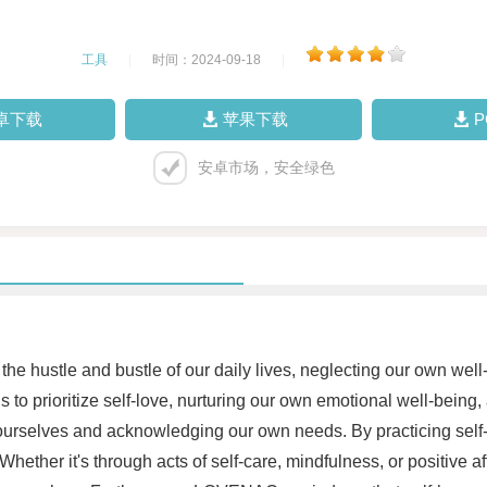
工具
|
时间：2024-09-18
|
卓下载
苹果下载
安卓市场，安全绿色
in the hustle and bustle of our daily lives, neglecting our own w
o prioritize self-love, nurturing our own emotional well-being,
urselves and acknowledging our own needs. By practicing self
 Whether it's through acts of self-care, mindfulness, or positi