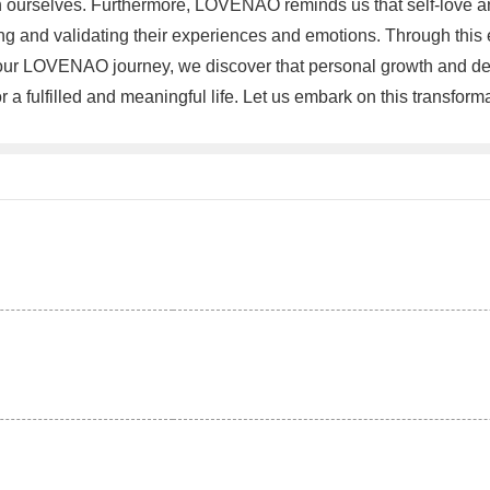
ith ourselves. Furthermore, LOVENAO reminds us that self-love a
and validating their experiences and emotions. Through this e
ur LOVENAO journey, we discover that personal growth and dev
r a fulfilled and meaningful life. Let us embark on this transfor
。