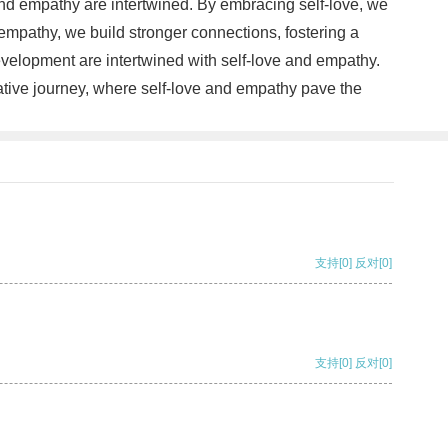
nd empathy are intertwined. By embracing self-love, we
mpathy, we build stronger connections, fostering a
elopment are intertwined with self-love and empathy.
mative journey, where self-love and empathy pave the
支持
[0]
反对
[0]
支持
[0]
反对
[0]