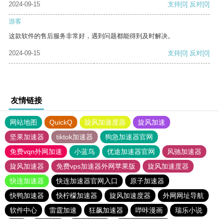
2024-09-15
支持
[0]
反对
[0]
游客
这款软件的售后服务非常好，遇到问题都能得到及时解决。
2024-09-15
支持
[0]
反对
[0]
友情链接
网站地图
QuickQ
旋风加速度器
旋风加速
坚果加速器
tiktok加速器
狗急加速器官网
免费vqn外网加速
小蓝鸟
优途加速器官网
风驰加速器
旋风加速器
免费vps加速器外网苹果版
旋风加速度器
快连加速器
快连加速器官网入口
原子加速器
快鸭加速器
快柠檬加速器
旋风加速度器
外网网址导航
软件中心
雷霆加速
狂飙加速器
哔咔漫画
瑞乐小说