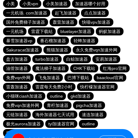
小美
小美vpn
小美加速器
加速器哪个好用
一元机场. com加速器
起飞加速器
点点加速器
国外免费梯子加速器
轰雷加速器
快喵vpv加速器
一元机场
雷霆下载站
bluelayer加速器
蚂蚁加速器
暴雪加速器vp
番石榴加速器
轻蜂加速器
Sakuracat加速器
熊猫加速器
永久免费vqn加速外网
盘古加速器
turbo加速器
白鲸加速器
安易加速器
油管加速器
魔法梯子加速器
CHK下载站
红海pro官网
免费vqn外网
飞兔加速器
巴博下载站
baacloud官网
雷轰加速器
雷霆每天免费2小时
快柠檬加速器官网
小猫咪ciash加速器
outline
gkd加速器
免费vqn加速外网
青柠加速器
pigcha加速器
元链加速器
海外加速器七天试用
速连加速器
极光aurora加速器
tyl加速器官网
outline
雷霆加速免费永久
点点加速器
啊哈加速器
outline