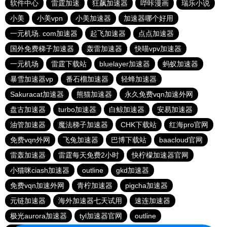
软件中心
雷霆加速
狂飙加速器
哔咔漫画
瑞乐小说
小美
小美vpn
小美加速器
加速器哪个好用
一元机场. com加速器
起飞加速器
点点加速器
国外免费梯子加速器
轰雷加速器
快喵vpv加速器
一元机场
雷霆下载站
bluelayer加速器
蚂蚁加速器
暴雪加速器vp
番石榴加速器
轻蜂加速器
Sakuracat加速器
熊猫加速器
永久免费vqn加速外网
盘古加速器
turbo加速器
白鲸加速器
安易加速器
油管加速器
魔法梯子加速器
CHK下载站
红海pro官网
免费vqn外网
飞兔加速器
巴博下载站
baacloud官网
雷轰加速器
雷霆每天免费2小时
快柠檬加速器官网
小猫咪ciash加速器
outline
gkd加速器
免费vqn加速外网
青柠加速器
pigcha加速器
元链加速器
海外加速器七天试用
速连加速器
极光aurora加速器
tyl加速器官网
outline