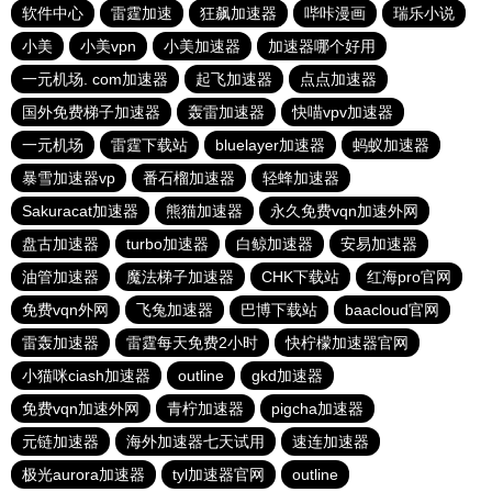
软件中心
雷霆加速
狂飙加速器
哔咔漫画
瑞乐小说
小美
小美vpn
小美加速器
加速器哪个好用
一元机场. com加速器
起飞加速器
点点加速器
国外免费梯子加速器
轰雷加速器
快喵vpv加速器
一元机场
雷霆下载站
bluelayer加速器
蚂蚁加速器
暴雪加速器vp
番石榴加速器
轻蜂加速器
Sakuracat加速器
熊猫加速器
永久免费vqn加速外网
盘古加速器
turbo加速器
白鲸加速器
安易加速器
油管加速器
魔法梯子加速器
CHK下载站
红海pro官网
免费vqn外网
飞兔加速器
巴博下载站
baacloud官网
雷轰加速器
雷霆每天免费2小时
快柠檬加速器官网
小猫咪ciash加速器
outline
gkd加速器
免费vqn加速外网
青柠加速器
pigcha加速器
元链加速器
海外加速器七天试用
速连加速器
极光aurora加速器
tyl加速器官网
outline