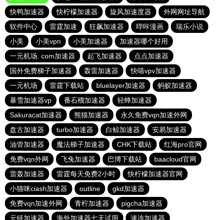
快鸭加速器
快柠檬加速器
旋风加速度器
外网网址导航
软件中心
雷霆加速
狂飙加速器
哔咔漫画
瑞乐小说
小美
小美vpn
小美加速器
加速器哪个好用
一元机场. com加速器
起飞加速器
点点加速器
国外免费梯子加速器
轰雷加速器
快喵vpv加速器
一元机场
雷霆下载站
bluelayer加速器
蚂蚁加速器
暴雪加速器vp
番石榴加速器
轻蜂加速器
Sakuracat加速器
熊猫加速器
永久免费vqn加速外网
盘古加速器
turbo加速器
白鲸加速器
安易加速器
油管加速器
魔法梯子加速器
CHK下载站
红海pro官网
免费vqn外网
飞兔加速器
巴博下载站
baacloud官网
雷轰加速器
雷霆每天免费2小时
快柠檬加速器官网
小猫咪ciash加速器
outline
gkd加速器
免费vqn加速外网
青柠加速器
pigcha加速器
元链加速器
海外加速器七天试用
速连加速器