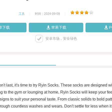
工具
|
时间：2024-09-08
|
卓下载
苹果下载
安卓市场，安全绿色
on't last, it's time to try Ryin Socks. These socks are designed w
g to the gym or lounging at home, Ryin Socks will keep your feet
signs to suit your personal taste. From classic solids to bold pat
through countless washes and wears. Don't settle for less when 