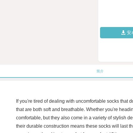
安
简介
If you're tired of dealing with uncomfortable socks that d
that are both soft and breathable. Whether you're headin
comfortable, but they also come in a variety of stylish de
their durable construction means these socks will last 