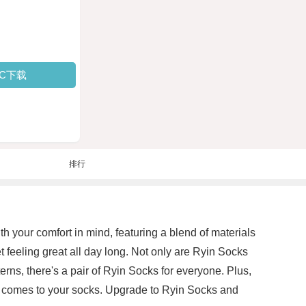
PC下载
排行
ith your comfort in mind, featuring a blend of materials
 feeling great all day long. Not only are Ryin Socks
terns, there's a pair of Ryin Socks for everyone. Plus,
it comes to your socks. Upgrade to Ryin Socks and