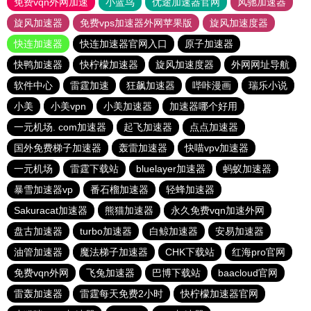
免费vqn外网加速
小蓝鸟
优途加速器官网
风驰加速器
旋风加速器
免费vps加速器外网苹果版
旋风加速度器
快连加速器
快连加速器官网入口
原子加速器
快鸭加速器
快柠檬加速器
旋风加速度器
外网网址导航
软件中心
雷霆加速
狂飙加速器
哔咔漫画
瑞乐小说
小美
小美vpn
小美加速器
加速器哪个好用
一元机场. com加速器
起飞加速器
点点加速器
国外免费梯子加速器
轰雷加速器
快喵vpv加速器
一元机场
雷霆下载站
bluelayer加速器
蚂蚁加速器
暴雪加速器vp
番石榴加速器
轻蜂加速器
Sakuracat加速器
熊猫加速器
永久免费vqn加速外网
盘古加速器
turbo加速器
白鲸加速器
安易加速器
油管加速器
魔法梯子加速器
CHK下载站
红海pro官网
免费vqn外网
飞兔加速器
巴博下载站
baacloud官网
雷轰加速器
雷霆每天免费2小时
快柠檬加速器官网