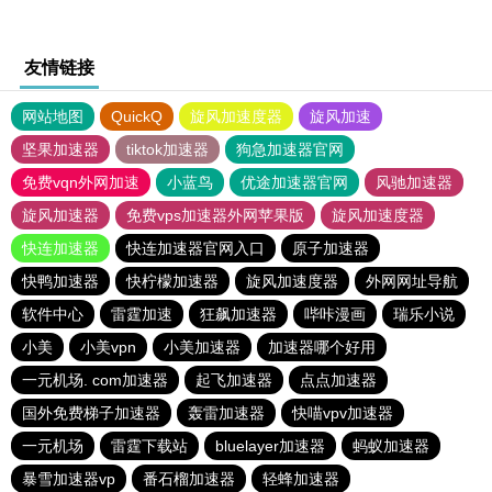
友情链接
网站地图
QuickQ
旋风加速度器
旋风加速
坚果加速器
tiktok加速器
狗急加速器官网
免费vqn外网加速
小蓝鸟
优途加速器官网
风驰加速器
旋风加速器
免费vps加速器外网苹果版
旋风加速度器
快连加速器
快连加速器官网入口
原子加速器
快鸭加速器
快柠檬加速器
旋风加速度器
外网网址导航
软件中心
雷霆加速
狂飙加速器
哔咔漫画
瑞乐小说
小美
小美vpn
小美加速器
加速器哪个好用
一元机场. com加速器
起飞加速器
点点加速器
国外免费梯子加速器
轰雷加速器
快喵vpv加速器
一元机场
雷霆下载站
bluelayer加速器
蚂蚁加速器
暴雪加速器vp
番石榴加速器
轻蜂加速器