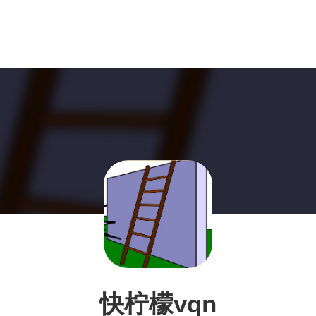
快柠檬vqn