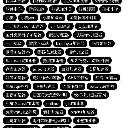
快鸭加速器
快柠檬加速器
旋风加速度器
外网网址导航
软件中心
雷霆加速
狂飙加速器
哔咔漫画
瑞乐小说
小美
小美vpn
小美加速器
加速器哪个好用
一元机场. com加速器
起飞加速器
点点加速器
国外免费梯子加速器
轰雷加速器
快喵vpv加速器
一元机场
雷霆下载站
bluelayer加速器
蚂蚁加速器
暴雪加速器vp
番石榴加速器
轻蜂加速器
Sakuracat加速器
熊猫加速器
永久免费vqn加速外网
盘古加速器
turbo加速器
白鲸加速器
安易加速器
油管加速器
魔法梯子加速器
CHK下载站
红海pro官网
免费vqn外网
飞兔加速器
巴博下载站
baacloud官网
雷轰加速器
雷霆每天免费2小时
快柠檬加速器官网
小猫咪ciash加速器
outline
gkd加速器
免费vqn加速外网
青柠加速器
pigcha加速器
元链加速器
海外加速器七天试用
速连加速器