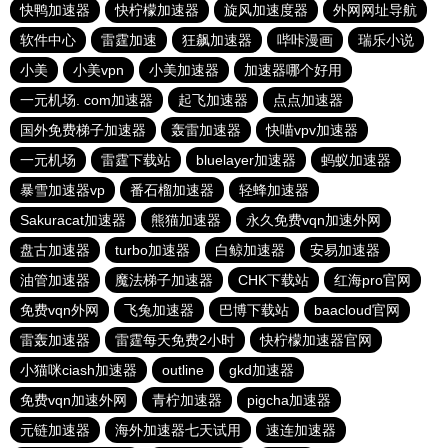
快鸭加速器
快柠檬加速器
旋风加速度器
外网网址导航
软件中心
雷霆加速
狂飙加速器
哔咔漫画
瑞乐小说
小美
小美vpn
小美加速器
加速器哪个好用
一元机场. com加速器
起飞加速器
点点加速器
国外免费梯子加速器
轰雷加速器
快喵vpv加速器
一元机场
雷霆下载站
bluelayer加速器
蚂蚁加速器
暴雪加速器vp
番石榴加速器
轻蜂加速器
Sakuracat加速器
熊猫加速器
永久免费vqn加速外网
盘古加速器
turbo加速器
白鲸加速器
安易加速器
油管加速器
魔法梯子加速器
CHK下载站
红海pro官网
免费vqn外网
飞兔加速器
巴博下载站
baacloud官网
雷轰加速器
雷霆每天免费2小时
快柠檬加速器官网
小猫咪ciash加速器
outline
gkd加速器
免费vqn加速外网
青柠加速器
pigcha加速器
元链加速器
海外加速器七天试用
速连加速器