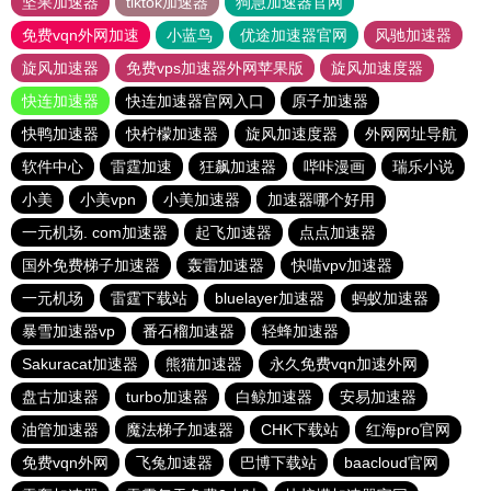
坚果加速器
tiktok加速器
狗急加速器官网
免费vqn外网加速
小蓝鸟
优途加速器官网
风驰加速器
旋风加速器
免费vps加速器外网苹果版
旋风加速度器
快连加速器
快连加速器官网入口
原子加速器
快鸭加速器
快柠檬加速器
旋风加速度器
外网网址导航
软件中心
雷霆加速
狂飙加速器
哔咔漫画
瑞乐小说
小美
小美vpn
小美加速器
加速器哪个好用
一元机场. com加速器
起飞加速器
点点加速器
国外免费梯子加速器
轰雷加速器
快喵vpv加速器
一元机场
雷霆下载站
bluelayer加速器
蚂蚁加速器
暴雪加速器vp
番石榴加速器
轻蜂加速器
Sakuracat加速器
熊猫加速器
永久免费vqn加速外网
盘古加速器
turbo加速器
白鲸加速器
安易加速器
油管加速器
魔法梯子加速器
CHK下载站
红海pro官网
免费vqn外网
飞兔加速器
巴博下载站
baacloud官网