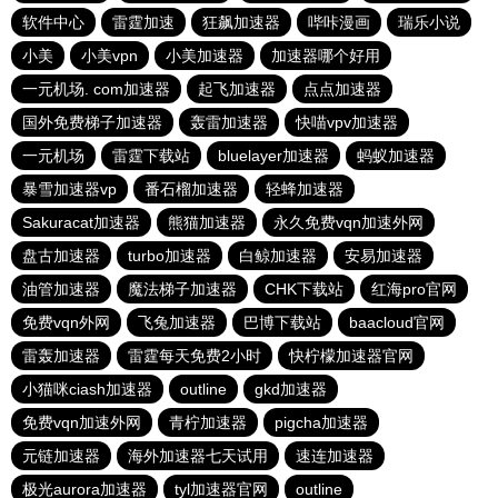
软件中心
雷霆加速
狂飙加速器
哔咔漫画
瑞乐小说
小美
小美vpn
小美加速器
加速器哪个好用
一元机场. com加速器
起飞加速器
点点加速器
国外免费梯子加速器
轰雷加速器
快喵vpv加速器
一元机场
雷霆下载站
bluelayer加速器
蚂蚁加速器
暴雪加速器vp
番石榴加速器
轻蜂加速器
Sakuracat加速器
熊猫加速器
永久免费vqn加速外网
盘古加速器
turbo加速器
白鲸加速器
安易加速器
油管加速器
魔法梯子加速器
CHK下载站
红海pro官网
免费vqn外网
飞兔加速器
巴博下载站
baacloud官网
雷轰加速器
雷霆每天免费2小时
快柠檬加速器官网
小猫咪ciash加速器
outline
gkd加速器
免费vqn加速外网
青柠加速器
pigcha加速器
元链加速器
海外加速器七天试用
速连加速器
极光aurora加速器
tyl加速器官网
outline