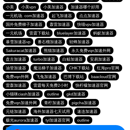
小美
小美vpn
小美加速器
加速器哪个好用
一元机场. com加速器
起飞加速器
点点加速器
国外免费梯子加速器
轰雷加速器
快喵vpv加速器
一元机场
雷霆下载站
bluelayer加速器
蚂蚁加速器
暴雪加速器vp
番石榴加速器
轻蜂加速器
Sakuracat加速器
熊猫加速器
永久免费vqn加速外网
盘古加速器
turbo加速器
白鲸加速器
安易加速器
油管加速器
魔法梯子加速器
CHK下载站
红海pro官网
免费vqn外网
飞兔加速器
巴博下载站
baacloud官网
雷轰加速器
雷霆每天免费2小时
快柠檬加速器官网
小猫咪ciash加速器
outline
gkd加速器
免费vqn加速外网
青柠加速器
pigcha加速器
元链加速器
海外加速器七天试用
速连加速器
极光aurora加速器
tyl加速器官网
outline
雷霆加速免费永久
点点加速器
啊哈加速器
outline