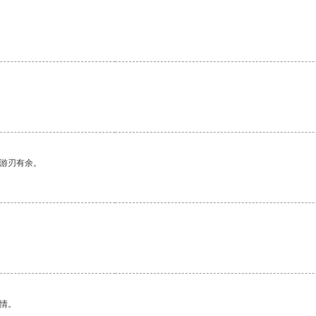
。
中游刃有余。
情。