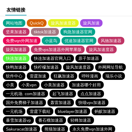
友情链接
网站地图
QuickQ
旋风加速度器
旋风加速
坚果加速器
tiktok加速器
狗急加速器官网
免费vqn外网加速
小蓝鸟
优途加速器官网
风驰加速器
旋风加速器
免费vps加速器外网苹果版
旋风加速度器
快连加速器
快连加速器官网入口
原子加速器
快鸭加速器
快柠檬加速器
旋风加速度器
外网网址导航
软件中心
雷霆加速
狂飙加速器
哔咔漫画
瑞乐小说
小美
小美vpn
小美加速器
加速器哪个好用
一元机场. com加速器
起飞加速器
点点加速器
国外免费梯子加速器
轰雷加速器
快喵vpv加速器
一元机场
雷霆下载站
bluelayer加速器
蚂蚁加速器
暴雪加速器vp
番石榴加速器
轻蜂加速器
Sakuracat加速器
熊猫加速器
永久免费vqn加速外网