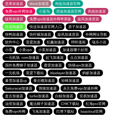
坚果加速器
tiktok加速器
狗急加速器官网
免费vqn外网加速
小蓝鸟
优途加速器官网
风驰加速器
旋风加速器
免费vps加速器外网苹果版
旋风加速度器
快连加速器
快连加速器官网入口
原子加速器
快鸭加速器
快柠檬加速器
旋风加速度器
外网网址导航
软件中心
雷霆加速
狂飙加速器
哔咔漫画
瑞乐小说
小美
小美vpn
小美加速器
加速器哪个好用
一元机场. com加速器
起飞加速器
点点加速器
国外免费梯子加速器
轰雷加速器
快喵vpv加速器
一元机场
雷霆下载站
bluelayer加速器
蚂蚁加速器
暴雪加速器vp
番石榴加速器
轻蜂加速器
Sakuracat加速器
熊猫加速器
永久免费vqn加速外网
盘古加速器
turbo加速器
白鲸加速器
安易加速器
油管加速器
魔法梯子加速器
CHK下载站
红海pro官网
免费vqn外网
飞兔加速器
巴博下载站
baacloud官网