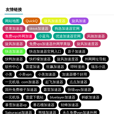
友情链接
网站地图
QuickQ
旋风加速度器
旋风加速
坚果加速器
tiktok加速器
狗急加速器官网
免费vqn外网加速
小蓝鸟
优途加速器官网
风驰加速器
旋风加速器
免费vps加速器外网苹果版
旋风加速度器
快连加速器
快连加速器官网入口
原子加速器
快鸭加速器
快柠檬加速器
旋风加速度器
外网网址导航
软件中心
雷霆加速
狂飙加速器
哔咔漫画
瑞乐小说
小美
小美vpn
小美加速器
加速器哪个好用
一元机场. com加速器
起飞加速器
点点加速器
国外免费梯子加速器
轰雷加速器
快喵vpv加速器
一元机场
雷霆下载站
bluelayer加速器
蚂蚁加速器
暴雪加速器vp
番石榴加速器
轻蜂加速器
Sakuracat加速器
熊猫加速器
永久免费vqn加速外网