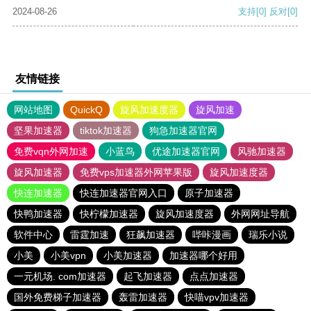
2024-08-26
支持
[0]
反对
[0]
友情链接
网站地图
QuickQ
旋风加速度器
旋风加速
坚果加速器
tiktok加速器
狗急加速器官网
免费vqn外网加速
小蓝鸟
优途加速器官网
风驰加速器
旋风加速器
免费vps加速器外网苹果版
旋风加速度器
快连加速器
快连加速器官网入口
原子加速器
快鸭加速器
快柠檬加速器
旋风加速度器
外网网址导航
软件中心
雷霆加速
狂飙加速器
哔咔漫画
瑞乐小说
小美
小美vpn
小美加速器
加速器哪个好用
一元机场. com加速器
起飞加速器
点点加速器
国外免费梯子加速器
轰雷加速器
快喵vpv加速器