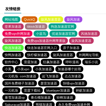
友情链接
网站地图
QuickQ
旋风加速度器
旋风加速
坚果加速器
tiktok加速器
狗急加速器官网
免费vqn外网加速
小蓝鸟
优途加速器官网
风驰加速器
旋风加速器
免费vps加速器外网苹果版
旋风加速度器
快连加速器
快连加速器官网入口
原子加速器
快鸭加速器
快柠檬加速器
旋风加速度器
外网网址导航
软件中心
雷霆加速
狂飙加速器
哔咔漫画
瑞乐小说
小美
小美vpn
小美加速器
加速器哪个好用
一元机场. com加速器
起飞加速器
点点加速器
国外免费梯子加速器
轰雷加速器
快喵vpv加速器
一元机场
雷霆下载站
bluelayer加速器
蚂蚁加速器
暴雪加速器vp
番石榴加速器
轻蜂加速器
Sakuracat加速器
熊猫加速器
永久免费vqn加速外网